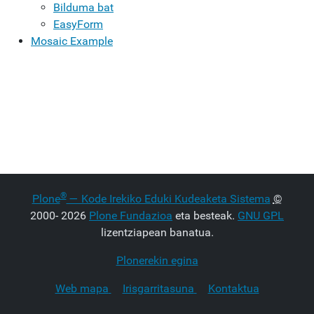
Bilduma bat
EasyForm
Mosaic Example
®
Plone
— Kode Irekiko Eduki Kudeaketa Sistema
©
2000- 2026
Plone Fundazioa
eta besteak.
GNU GPL
lizentziapean banatua.
Plonerekin egina
Web mapa
Irisgarritasuna
Kontaktua