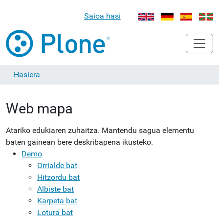
Saioa hasi
Hasiera
Web mapa
Atariko edukiaren zuhaitza. Mantendu sagua elementu
baten gainean bere deskribapena ikusteko.
Demo
Orrialde bat
Hitzordu bat
Albiste bat
Karpeta bat
Lotura bat