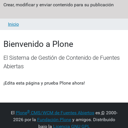
Crear, modificar y enviar contenido para su publicación
Inicio
Bienvenido a Plone
El Sistema de Gestión de Contenido de Fuentes
Abiertas
¡Edita esta página y prueba Plone ahora!
®
El
Plone
CMS/WCM de Fuentes Abiertos
es
©
2000-
2026 por la
Fundación Plone
y amigos. Distribuido
bajo la
Licencia GNU GPL